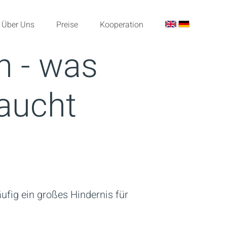
Über Uns
Preise
Kooperation
h - was
raucht
fig ein großes Hindernis für